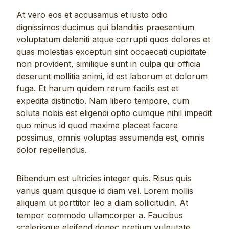
At vero eos et accusamus et iusto odio
dignissimos ducimus qui blanditiis praesentium
voluptatum deleniti atque corrupti quos dolores et
quas molestias excepturi sint occaecati cupiditate
non provident, similique sunt in culpa qui officia
deserunt mollitia animi, id est laborum et dolorum
fuga. Et harum quidem rerum facilis est et
expedita distinctio. Nam libero tempore, cum
soluta nobis est eligendi optio cumque nihil impedit
quo minus id quod maxime placeat facere
possimus, omnis voluptas assumenda est, omnis
dolor repellendus.
Bibendum est ultricies integer quis. Risus quis
varius quam quisque id diam vel. Lorem mollis
aliquam ut porttitor leo a diam sollicitudin. At
tempor commodo ullamcorper a. Faucibus
scelerisque eleifend donec pretium vulputate