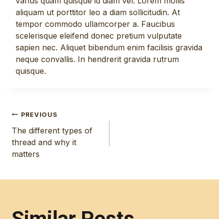
varius quam quisque id diam vel. Lorem mollis
aliquam ut porttitor leo a diam sollicitudin. At
tempor commodo ullamcorper a. Faucibus
scelerisque eleifend donec pretium vulputate
sapien nec. Aliquet bibendum enim facilisis gravida
neque convallis. In hendrerit gravida rutrum
quisque.
Post
PREVIOUS
The different types of
navigation
thread and why it
matters
Similar Posts